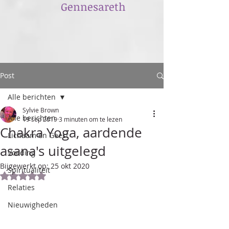
​Gennesareth
Post
Alle berichten
Sylvie Brown
Alle berichten
19 sep 2019
3 minuten om te lezen
Chakra Yoga, aardende
Lichaam en Geest
asana's uitgelegd
Voeding
Bijgewerkt op:
25 okt 2020
Spiritualiteit
Beoordeeld met NaN uit 5 sterren.
Relaties
Nieuwigheden