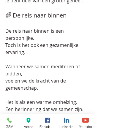
Je bent deel van een groter geheel.  
🌈 De reis naar binnen
De reis naar binnen is een 
persoonlijke.  
Toch is het ook een gezamenlijke 
ervaring.  
Wanneer we samen mediteren of 
bidden,  
voelen we de kracht van de 
gemeenschap.  
Het is als een warme omhelzing.  
Een herinnering dat we samen zijn.  
🌟 De uitnodiging
GSM
Adres
Facebook
Linkedin
Youtube