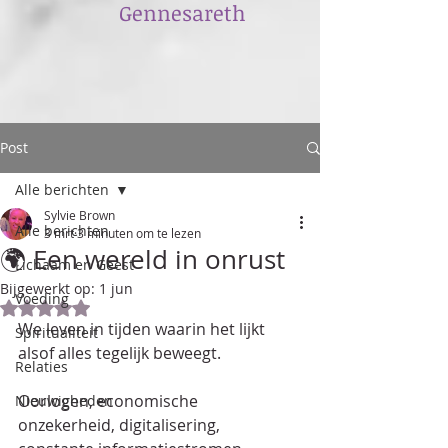
​Gennesareth
Post
Alle berichten
Sylvie Brown
Alle berichten
3 mrt
3 minuten om te lezen
🌍 Een wereld in onrust
Lichaam en Geest
Bijgewerkt op:
1 jun
Voeding
Beoordeeld met NaN uit 5 sterren.
We leven in tijden waarin het lijkt 
Spiritualiteit
alsof alles tegelijk beweegt.  
Relaties
Oorlogen, economische 
Nieuwigheden
onzekerheid, digitalisering, 