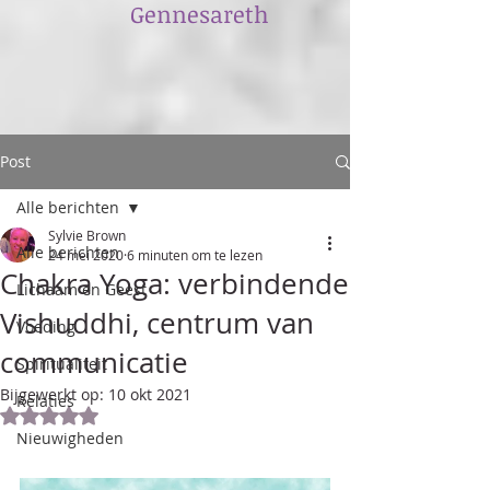
​Gennesareth
Post
Alle berichten
Sylvie Brown
Alle berichten
24 mei 2020
6 minuten om te lezen
Chakra Yoga: verbindende
Lichaam en Geest
Vishuddhi, centrum van
Voeding
communicatie
Spiritualiteit
Bijgewerkt op:
10 okt 2021
Relaties
Beoordeeld met NaN uit 5 sterren.
Nieuwigheden