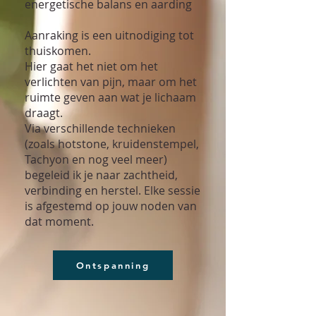
energetische balans en aarding
Aanraking is een uitnodiging tot
thuiskomen.
Hier gaat het niet om het
verlichten van pijn, maar om het
ruimte geven aan wat je lichaam
draagt.
Via verschillende technieken
(zoals hotstone, kruidenstempel,
Tachyon en nog veel meer)
begeleid ik je naar zachtheid,
verbinding en herstel. Elke sessie
is afgestemd op jouw noden van
dat moment.
Ontspanning