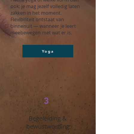
ook: je mag jezelf volledig laten
zakken in het moment.
Flexibiliteit ontstaat van
binnenuit — wanneer je leert
meebewegen met wat er is.
Yoga
3
Begeleiding &
bewustwording