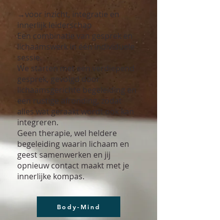
→voor inzicht, integratie en
innerlijk leiderschap
Een combinatie van gesprek en
lichaamswerk in één individuele
sessie.
We starten met een verdiepend
gesprek, gevolgd door
lichaamsgerichte begeleiding en
een rustige afronding, zodat
alles wat geraakt wordt ook kan
integreren.
Geen therapie, wel heldere
begeleiding waarin lichaam en
geest samenwerken en jij
opnieuw contact maakt met je
innerlijke kompas.
Body-Mind