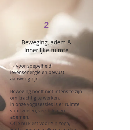
2
Beweging, adem &
innerlijke ruimte
→ voor soepelheid,
levensenergie en bewust
aanwezig zijn
Beweging hoeft niet intens te zijn
om krachtig te werken.
In onze yogasessies is er ruimte
voor voelen, verstillen en
ademen.
Of je nu kiest voor Yin Yoga,
Hatha yoga of welke vorm dan