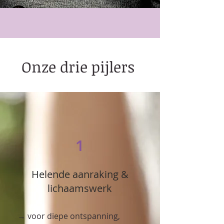
Onze drie pijlers
1
Helende aanraking &
lichaamswerk
→ voor diepe ontspanning,