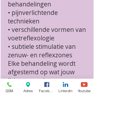
behandelingen
• pijnverlichtende
technieken
• verschillende vormen van
voetreflexologie
• subtiele stimulatie van
zenuw- en reflexzones
Elke behandeling wordt
afgestemd op wat jouw
lichaam op dat moment
nodig heeft.
GSM
Adres
Facebook
Linkedin
Youtube
Het doel is niet alleen
ontspanning, maar het
herstellen van de natuurlijke
regulatie van het lichaam.