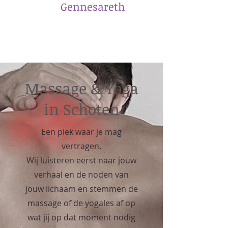
​Gennesareth
Massage & Yoga
in Schoten
Een plek waar je mag
vertragen.
Wij luisteren eerst naar jouw
verhaal en de noden van
jouw lichaam en stemmen de
massage of de yogales af op
wat jij op dat moment nodig