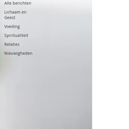
Alle berichten
Lichaam en
Geest
Voeding
Spiritualiteit
Relaties
Nieuwigheden