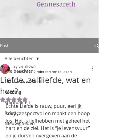
​Gennesareth
Post
Alle berichten
Sylvie Brown
Alle berichten
7 mei 2022
2 minuten om te lezen
Liefde..zelfliefde, wat en
Lichaam en Geest
hoe?
Voeding
Beoordeeld met NaN uit 5 sterren.
Spiritualiteit
Echte Liefde is rauw, puur, eerlijk, 
Relaties
sexy , respectvol en maakt een hoop 
los. Het is liefhebben met geheel het 
Nieuwigheden
hart en de ziel. Het is “je levensvuur” 
en je durven overgeven aan de 