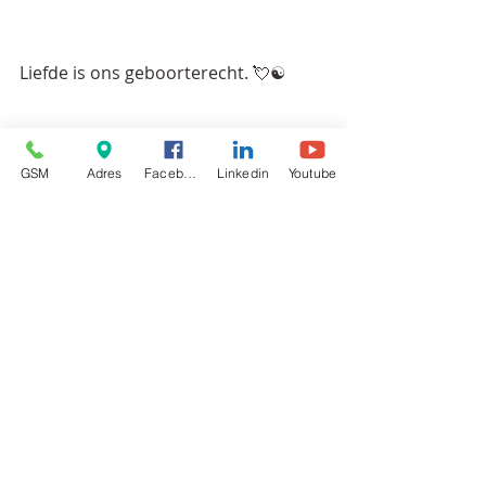
Liefde is ons geboorterecht. 💘☯️
GSM
Adres
Facebook
Linkedin
Youtube
www.nazali.be - Integrale Therapie en 
Nazali Yoga