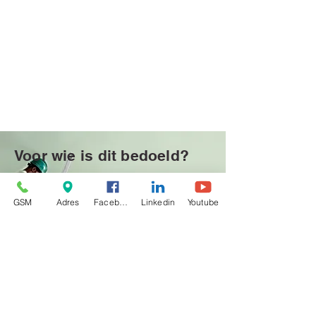
Voor wie is dit bedoeld?
• Voor wie veel stress of prikkels
ervaart
GSM
Adres
Facebook
Linkedin
Youtube
• Voor wie vastzit in patronen of
emotionele druk
• Voor wie helderheid zoekt
• Voor wie moeite heeft met
ontspannen
• Voor wie meer verbinding wil
tussen lichaam en geest