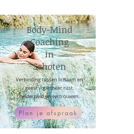
Body-Mind
Coaching
in
Schoten
Verbinding tussen lichaam en
geest voor meer rust,
helderheid en vertrouwen.
Plan je afspraak