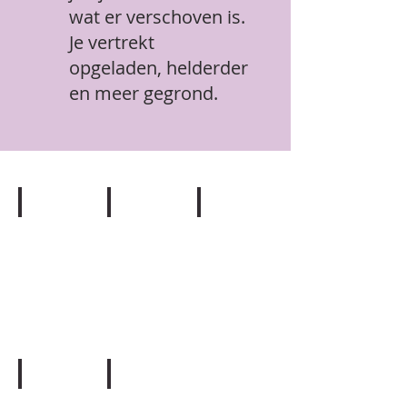
wat er verschoven is.
Je vertrekt
opgeladen, helderder
en meer gegrond.
relax
massage
Inzicht
love yourself
leer ontvangen