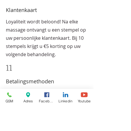
Klantenkaart
Loyaliteit wordt beloond! Na elke
massage ontvangt u een stempel op
uw persoonlijke klantenkaart. Bij 10
stempels krijgt u €5 korting op uw
volgende behandeling.
11
Betalingsmethoden
U kunt bij ons op verschillende
manieren betalen:
GSM
Adres
Facebook
Linkedin
Youtube
Contant
Payconic
Bankkaarten (Mastercard, Visa,
Bancontact)